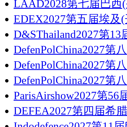
LAAD2028第七届巴
EDEX2027第五届埃
D&SThailand2027第1
DefenPolChina2027
DefenPolChina2027
DefenPolChina2027
ParisAirshow2027第
DEFEA2027第四届希
Indodefence2027第11