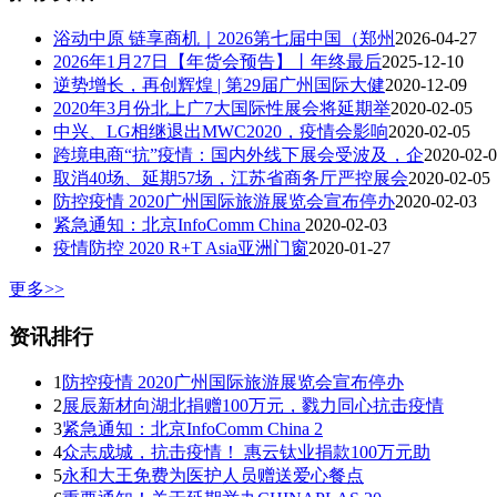
浴动中原 链享商机｜2026第七届中国（郑州
2026-04-27
2026年1月27日【年货会预告】丨年终最后
2025-12-10
逆势增长，再创辉煌 | 第29届广州国际大健
2020-12-09
2020年3月份北上广7大国际性展会将延期举
2020-02-05
中兴、LG相继退出MWC2020，疫情会影响
2020-02-05
跨境电商“抗”疫情：国内外线下展会受波及，企
2020-02-
取消40场、延期57场，江苏省商务厅严控展会
2020-02-05
防控疫情 2020广州国际旅游展览会宣布停办
2020-02-03
紧急通知：北京InfoComm China
2020-02-03
疫情防控 2020 R+T Asia亚洲门窗
2020-01-27
更多>>
资讯排行
1
防控疫情 2020广州国际旅游展览会宣布停办
2
展辰新材向湖北捐赠100万元，戮力同心抗击疫情
3
紧急通知：北京InfoComm China 2
4
众志成城，抗击疫情！ 惠云钛业捐款100万元助
5
永和大王免费为医护人员赠送爱心餐点