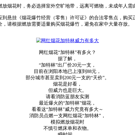
燃放烟花时，务必选择室外空旷地带，远离可燃物，未成年人需
应到悬挂《烟花爆竹经营（零售）许可证》的合法零售点，购买
全，请根据燃放需要适量购买烟花爆竹，避免在家中大量存放。
网红烟花“加特林”有多火？
据了解，
“加特林”出厂价20元一支，
目前在浏阳本地已上涨到88元，
部分城市甚至卖到200元一支的“天价”。
烟花是好看，
但威力也是巨大。
请看消防蓝朋友实测
最近爆火的“加特林”烟花，
看看这“加特林”威力究竟有多大～
消防员点燃一支网红烟花“加特林”，
模拟燃放烟花时
不慎引燃床单和衣物。
瞬时间，