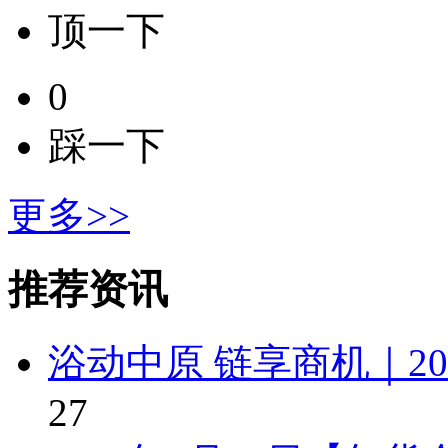
顶一下
0
踩一下
更多>>
推荐资讯
浴动中原 链享商机｜2
27