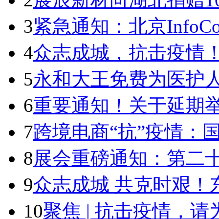
3
紧急通知：北京InfoComm
4
众志成城，抗击疫情！
5
永和大王免费为医护
6
重要通知！关于延期举办C
7
跨境电商“抗”疫情：
8
展会重磅通知：第二
9
众志成城 共克时艰！
10
聚焦 | 抗击疫情，