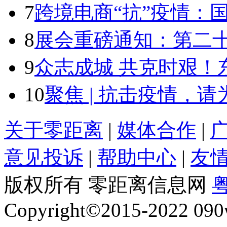
7
跨境电商“抗”疫情：
8
展会重磅通知：第二
9
众志成城 共克时艰！
10
聚焦 | 抗击疫情，
关于零距离
|
媒体合作
|
意见投诉
|
帮助中心
|
友
版权所有 零距离信息网
粤
Copyright©2015-2022 090w