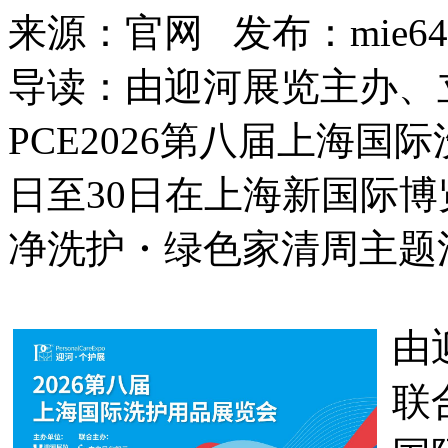
来源：官网 发布：mie6451
导读：由迎河展览主办、
PCE2026第八届上海国
日至30日在上海新国际
净洗护・绿色家清周主题
由
联