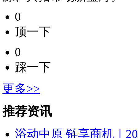
0
顶一下
0
踩一下
更多>>
推荐资讯
浴动中原 链享商机｜2