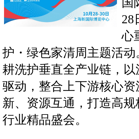
国
2
心
护・绿色家清周主题活动
耕洗护垂直全产业链，以
驱动，整合上下游核心资
新、资源互通，打造高规
行业精品盛会。