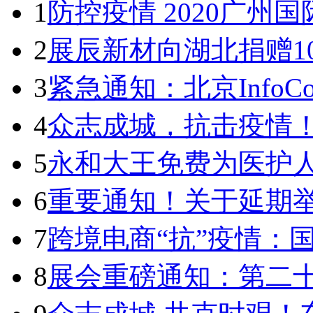
1
防控疫情 2020广州
2
展辰新材向湖北捐赠1
3
紧急通知：北京InfoComm
4
众志成城，抗击疫情！
5
永和大王免费为医护
6
重要通知！关于延期举办C
7
跨境电商“抗”疫情：
8
展会重磅通知：第二