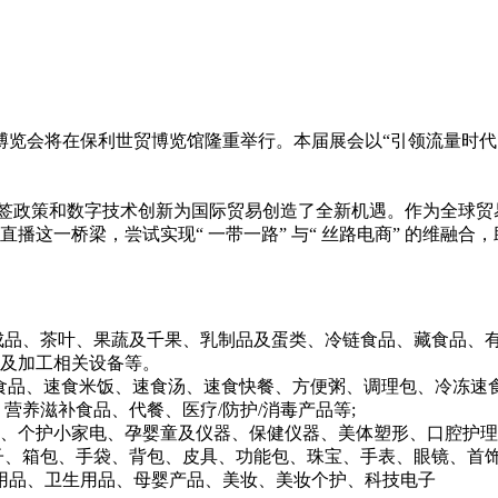
播贸易博览会将在保利世贸博览馆隆重举行。本届展会以“引领流量
境免签政策和数字技术创新为国际贸易创造了全新机遇。作为全球
播这一桥梁，尝试实现“ 一带一路” 与“ 丝路电商” 的维融合
成品、茶叶、果蔬及千果、乳制品及蛋类、冷链食品、藏食品、
术及加工相关设备等。
装食品、速食米饭、速食汤、速食快餐、方便粥、调理包、冷冻速
营养滋补食品、代餐、医疗/防护/消毒产品等;
、个护小家电、孕婴童及仪器、保健仪器、美体塑形、口腔护理
子、箱包、手袋、背包、皮具、功能包、珠宝、手表、眼镜、首饰
外用品、卫生用品、母婴产品、美妆、美妆个护、科技电子