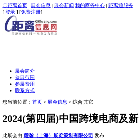
〇距离首页
|
展会信息
|
展会新闻
我的商务中心
|
距离通服务
[
登录
] [
免费注册
]
展会简介
参展范围
参展费用
联系方式
您当前位置：
首页
>
展会信息
> 综合|其它
2024(第四届)中国跨境电商
此展会由
耀瀚（上海）展览策划有限公司
发布