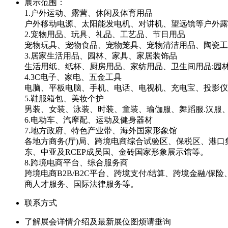
展示范围：
1.户外运动、露营、休闲及体育用品
户外移动电源、太阳能发电机、对讲机、望远镜等户外露
2.宠物用品、玩具、礼品、工艺品、节日用品
宠物玩具、宠物食品、宠物笼具、宠物清洁用品、陶瓷
3.居家生活用品、园林、家具、家居装饰品
生活用纸、纸杯、厨房用品、家纺用品、卫生间用品;园
4.3C电子、家电、五金工具
电脑、平板电脑、手机、电话、电视机、充电宝、投影
5.鞋服箱包、美妆个护
男装、女装、泳装、时装、童装、瑜伽服、舞蹈服.汉服
6.电动车、汽摩配、运动及健身器材
7.地方政府、特色产业带、海外国家形象馆
各地方商务(厅)局、跨境电商综合试验区、保税区、港
东、中亚及RCEP成员国、金砖国家形象展示馆等。
8.跨境电商平台、综合服务商
跨境电商B2B/B2C平台、跨境支付/结算、跨境金融
商人才服务、国际法律服务等。
联系方式
了解展会详情介绍及最新展位图烦请垂询