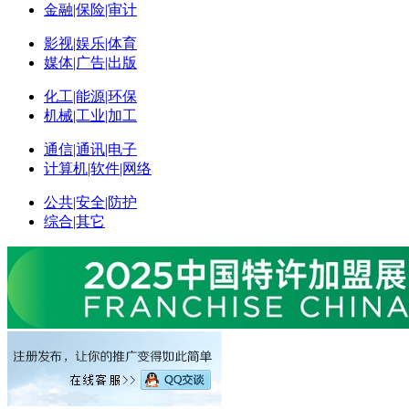
金融|保险|审计
影视|娱乐|体育
媒体|广告|出版
化工|能源|环保
机械|工业|加工
通信|通讯|电子
计算机|软件|网络
公共|安全|防护
综合|其它