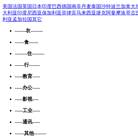
美国
法国
英国
日本
印度
巴西
德国
南非
丹麦
泰国
沙特
波兰
加拿大
大利亚
印度尼西亚
保加利亚
菲律宾
马来西亚
捷克
阿曼
摩洛哥
古
利亚
孟加拉国
其它
-------衣--------
------食------
--------住--------
------行-------
-----教育-----
-----办公-----
-----影视----
-----工业-----
-----通讯-----
------其他--------