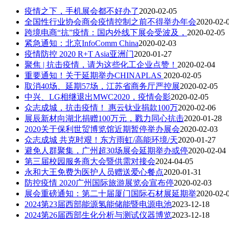
疫情之下，手机展会都不好办了
2020-02-05
全国性行业协会商会疫情控制之前不得举办年会
2020-02-
跨境电商“抗”疫情：国内外线下展会受波及，
2020-02-05
紧急通知：北京InfoComm China
2020-02-03
疫情防控 2020 R+T Asia亚洲门
2020-01-27
聚焦 | 抗击疫情，请为这些化工企业点赞！
2020-02-04
重要通知！关于延期举办CHINAPLAS
2020-02-05
取消40场、延期57场，江苏省商务厅严控展
2020-02-05
中兴、LG相继退出MWC2020，疫情会影
2020-02-05
众志成城，抗击疫情！ 惠云钛业捐款100万
2020-02-06
展辰新材向湖北捐赠100万元，戮力同心抗击
2020-01-28
2020关于保利世贸博览馆近期暂停举办展会
2020-02-03
众志成城 共克时艰！东方雨虹/高能环境/天
2020-01-27
避免人群聚集，广州超30场展会延期举办或停
2020-02-04
第三届校园服务商大会暨供需对接会
2024-04-05
永和大王免费为医护人员赠送爱心餐点
2020-01-31
防控疫情 2020广州国际旅游展览会宣布停
2020-02-03
展会重磅通知：第二十届厦门国际石材展延期举
2020-02-
2024第23届西部能源氢能储能暨电源电池
2023-12-18
2024第26届西部生化分析与测试仪器博览
2023-12-18