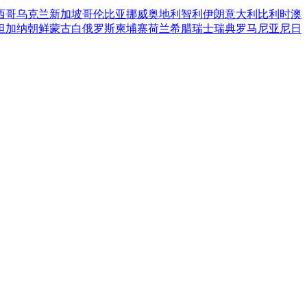
西哥
乌克兰
新加坡
哥伦比亚
挪威
奥地利
智利
伊朗
意大利
比利时
澳
坦
加纳
朝鲜
蒙古
白俄罗斯
柬埔寨
荷兰
希腊
瑞士
瑞典
罗马尼亚
尼日