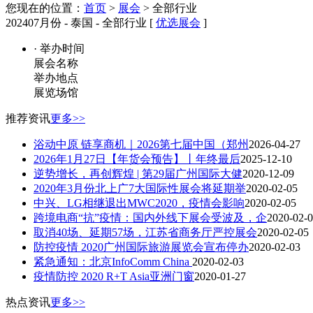
您现在的位置：
首页
>
展会
> 全部行业
202407月份 - 泰国 - 全部行业 [
优选展会
]
· 举办时间
展会名称
举办地点
展览场馆
推荐资讯
更多>>
浴动中原 链享商机｜2026第七届中国（郑州
2026-04-27
2026年1月27日【年货会预告】丨年终最后
2025-12-10
逆势增长，再创辉煌 | 第29届广州国际大健
2020-12-09
2020年3月份北上广7大国际性展会将延期举
2020-02-05
中兴、LG相继退出MWC2020，疫情会影响
2020-02-05
跨境电商“抗”疫情：国内外线下展会受波及，企
2020-02-
取消40场、延期57场，江苏省商务厅严控展会
2020-02-05
防控疫情 2020广州国际旅游展览会宣布停办
2020-02-03
紧急通知：北京InfoComm China
2020-02-03
疫情防控 2020 R+T Asia亚洲门窗
2020-01-27
热点资讯
更多>>