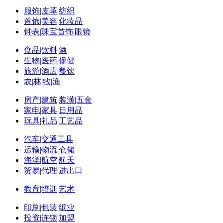
服饰|皮革|纺织
首饰|美容|化妆品
钟表|珠宝首饰|眼镜
食品|饮料|酒
生物|医药|保健
旅游|酒店|餐饮
农|林|牧|渔
房产|建筑|装潢|五金
家电|家具|日用品
玩具|礼品|工艺品
汽车|交通工具
运输|物流|仓储
海洋|航空|航天
贸易|代理|进出口
教育|培训|艺术
印刷|包装|纸业
投资|连锁|加盟