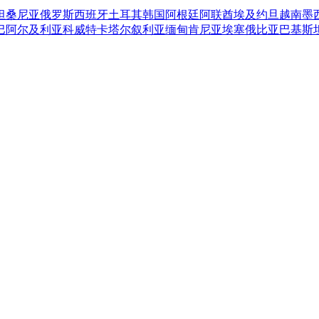
坦桑尼亚
俄罗斯
西班牙
土耳其
韩国
阿根廷
阿联酋
埃及
约旦
越南
墨
巴
阿尔及利亚
科威特
卡塔尔
叙利亚
缅甸
肯尼亚
埃塞俄比亚
巴基斯