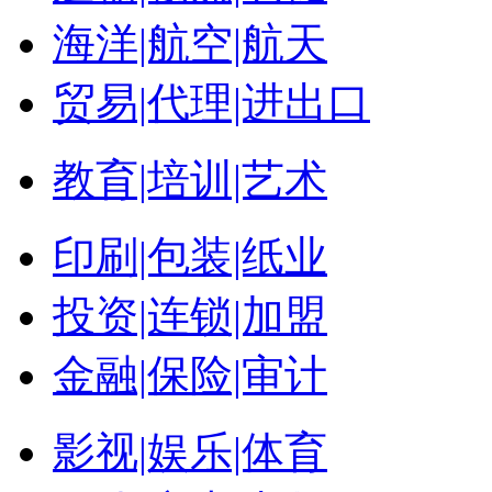
海洋|航空|航天
贸易|代理|进出口
教育|培训|艺术
印刷|包装|纸业
投资|连锁|加盟
金融|保险|审计
影视|娱乐|体育