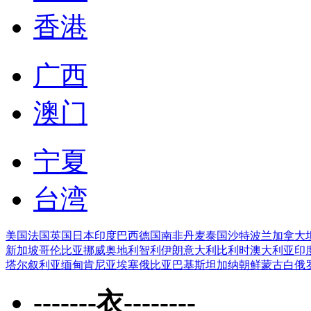
香港
广西
澳门
宁夏
台湾
美国
法国
英国
日本
印度
巴西
德国
南非
丹麦
泰国
沙特
波兰
加拿大
新加坡
哥伦比亚
挪威
奥地利
智利
伊朗
意大利
比利时
澳大利亚
印
塔尔
叙利亚
缅甸
肯尼亚
埃塞俄比亚
巴基斯坦
加纳
朝鲜
蒙古
白俄
-------衣--------