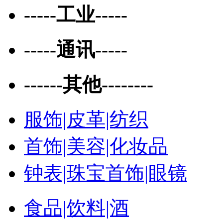
-----工业-----
-----通讯-----
------其他--------
服饰|皮革|纺织
首饰|美容|化妆品
钟表|珠宝首饰|眼镜
食品|饮料|酒