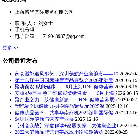
上海博华国际展览有限公司
联 系 人： 刘女士
手机号码：
电子邮箱： 1719043937@qq.com
更多>>
公司最近发布
药食滋补迎风起势，深圳领航产业新浪潮——10
2026-10-
第十六届中国国际健康产品展览会2026亚洲天
2026-06-15
聚势而发·赋能健康——6月上海HNC健康营养
2026-06-15
安睡·内疗·香愈三维赋能情绪健康——6月上海
2026-06-15
聚产业之力，筑健康新篇——HNC健康营养展6
2026-06-
“湾”聚全球健康力·共创商贸新纪元2025深
2025-12-16
健康优品荟萃，共享华南商机2025深圳国际健
2025-12-16
深圳国际健康与营养产业展
2025-12-16
【抖音实战】深度解读+命题实操，大健康企业1
2022-08
2022大健康品牌营销实战应用论坛邀请函
2022-08-25