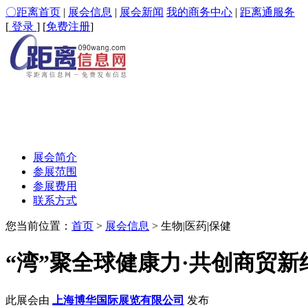
〇距离首页
|
展会信息
|
展会新闻
我的商务中心
|
距离通服务
[
登录
] [
免费注册
]
展会简介
参展范围
参展费用
联系方式
您当前位置：
首页
>
展会信息
> 生物|医药|保健
“湾”聚全球健康力·共创商贸新
此展会由
上海博华国际展览有限公司
发布