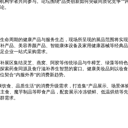
机构学者共同参与。论坛围绕“品类创新如何突破同质化竞争”“
法论。
生命周期的健康产品与服务生态，现场所呈现的展品范围将实现
补产品、美容养颜产品、智能康体设备及家用健康器械等经典品
满足企业一站式采购需求。
补展区集结灵芝、燕窝、阿胶等传统珍品与牛樟芝、绿藻等特色
探索药食同源及食疗滋补养生智慧的窗口。健康美妆品则以妆食
位契合“内服外养”的消费新趋势。
康饮食、品质生活”的消费升级需求，打造集“产品展示、场景体
类主食、魔芋制品等即食产品，配套展示冷冻锁鲜、低温烘焙等先
人群需求。