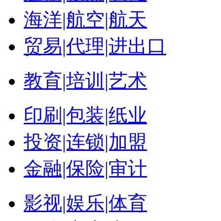
海洋|航空|航天
贸易|代理|进出口
教育|培训|艺术
印刷|包装|纸业
投资|连锁|加盟
金融|保险|审计
影视|娱乐|体育