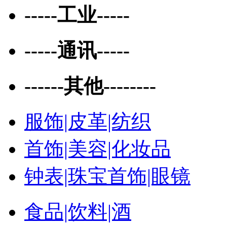
-----工业-----
-----通讯-----
------其他--------
服饰|皮革|纺织
首饰|美容|化妆品
钟表|珠宝首饰|眼镜
食品|饮料|酒