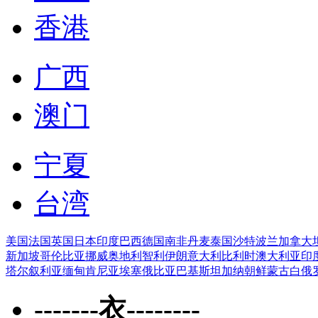
香港
广西
澳门
宁夏
台湾
美国
法国
英国
日本
印度
巴西
德国
南非
丹麦
泰国
沙特
波兰
加拿大
新加坡
哥伦比亚
挪威
奥地利
智利
伊朗
意大利
比利时
澳大利亚
印
塔尔
叙利亚
缅甸
肯尼亚
埃塞俄比亚
巴基斯坦
加纳
朝鲜
蒙古
白俄
-------衣--------