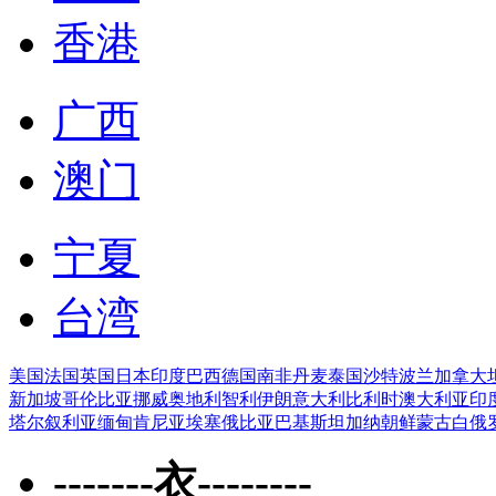
香港
广西
澳门
宁夏
台湾
美国
法国
英国
日本
印度
巴西
德国
南非
丹麦
泰国
沙特
波兰
加拿大
新加坡
哥伦比亚
挪威
奥地利
智利
伊朗
意大利
比利时
澳大利亚
印
塔尔
叙利亚
缅甸
肯尼亚
埃塞俄比亚
巴基斯坦
加纳
朝鲜
蒙古
白俄
-------衣--------