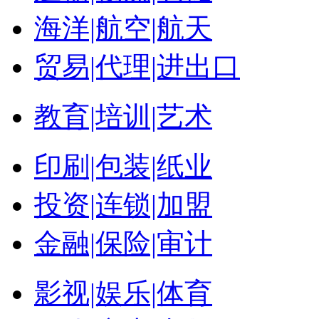
海洋|航空|航天
贸易|代理|进出口
教育|培训|艺术
印刷|包装|纸业
投资|连锁|加盟
金融|保险|审计
影视|娱乐|体育