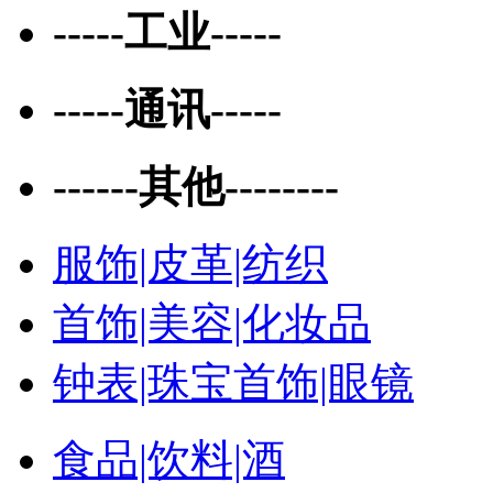
-----工业-----
-----通讯-----
------其他--------
服饰|皮革|纺织
首饰|美容|化妆品
钟表|珠宝首饰|眼镜
食品|饮料|酒