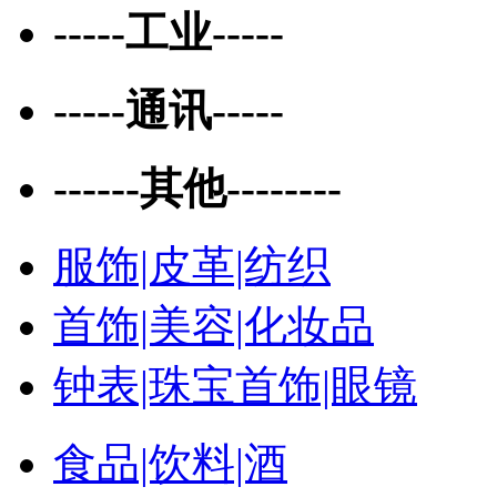
-----工业-----
-----通讯-----
------其他--------
服饰|皮革|纺织
首饰|美容|化妆品
钟表|珠宝首饰|眼镜
食品|饮料|酒