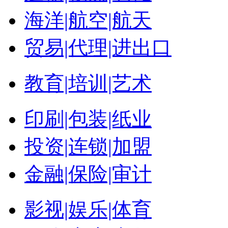
海洋|航空|航天
贸易|代理|进出口
教育|培训|艺术
印刷|包装|纸业
投资|连锁|加盟
金融|保险|审计
影视|娱乐|体育