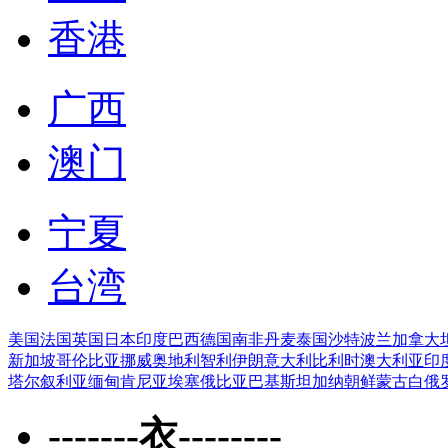
香港
广西
澳门
宁夏
台湾
美国
法国
英国
日本
印度
巴西
德国
南非
丹麦
泰国
沙特
波兰
加拿大
新加坡
哥伦比亚
挪威
奥地利
智利
伊朗
意大利
比利时
澳大利亚
印
塔尔
叙利亚
缅甸
肯尼亚
埃塞俄比亚
巴基斯坦
加纳
朝鲜
蒙古
白俄
-------衣--------