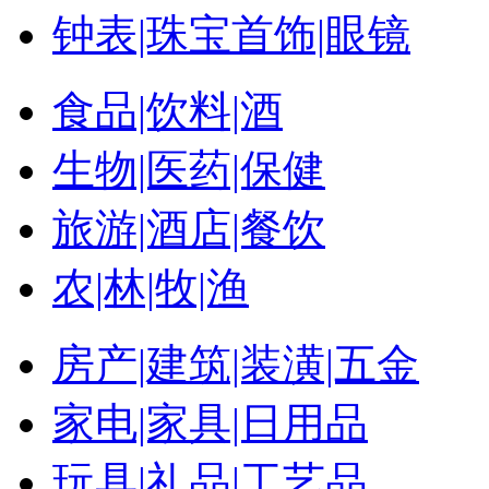
钟表|珠宝首饰|眼镜
食品|饮料|酒
生物|医药|保健
旅游|酒店|餐饮
农|林|牧|渔
房产|建筑|装潢|五金
家电|家具|日用品
玩具|礼品|工艺品