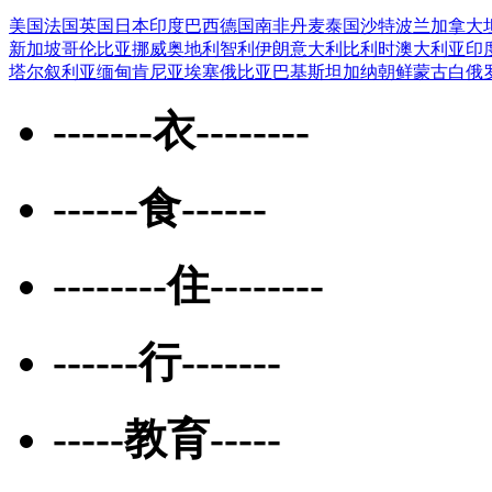
美国
法国
英国
日本
印度
巴西
德国
南非
丹麦
泰国
沙特
波兰
加拿大
新加坡
哥伦比亚
挪威
奥地利
智利
伊朗
意大利
比利时
澳大利亚
印
塔尔
叙利亚
缅甸
肯尼亚
埃塞俄比亚
巴基斯坦
加纳
朝鲜
蒙古
白俄
-------衣--------
------食------
--------住--------
------行-------
-----教育-----