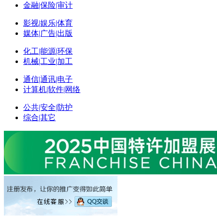
金融|保险|审计
影视|娱乐|体育
媒体|广告|出版
化工|能源|环保
机械|工业|加工
通信|通讯|电子
计算机|软件|网络
公共|安全|防护
综合|其它