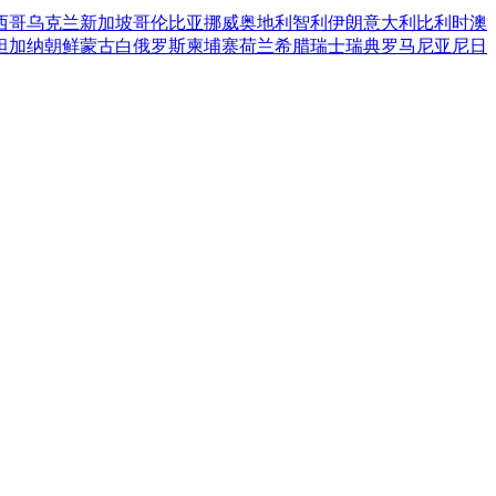
西哥
乌克兰
新加坡
哥伦比亚
挪威
奥地利
智利
伊朗
意大利
比利时
澳
坦
加纳
朝鲜
蒙古
白俄罗斯
柬埔寨
荷兰
希腊
瑞士
瑞典
罗马尼亚
尼日