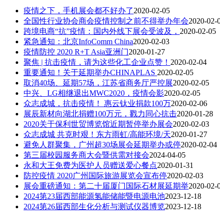
疫情之下，手机展会都不好办了
2020-02-05
全国性行业协会商会疫情控制之前不得举办年会
2020-02-
跨境电商“抗”疫情：国内外线下展会受波及，
2020-02-05
紧急通知：北京InfoComm China
2020-02-03
疫情防控 2020 R+T Asia亚洲门
2020-01-27
聚焦 | 抗击疫情，请为这些化工企业点赞！
2020-02-04
重要通知！关于延期举办CHINAPLAS
2020-02-05
取消40场、延期57场，江苏省商务厅严控展
2020-02-05
中兴、LG相继退出MWC2020，疫情会影
2020-02-05
众志成城，抗击疫情！ 惠云钛业捐款100万
2020-02-06
展辰新材向湖北捐赠100万元，戮力同心抗击
2020-01-28
2020关于保利世贸博览馆近期暂停举办展会
2020-02-03
众志成城 共克时艰！东方雨虹/高能环境/天
2020-01-27
避免人群聚集，广州超30场展会延期举办或停
2020-02-04
第三届校园服务商大会暨供需对接会
2024-04-05
永和大王免费为医护人员赠送爱心餐点
2020-01-31
防控疫情 2020广州国际旅游展览会宣布停
2020-02-03
展会重磅通知：第二十届厦门国际石材展延期举
2020-02-
2024第23届西部能源氢能储能暨电源电池
2023-12-18
2024第26届西部生化分析与测试仪器博览
2023-12-18