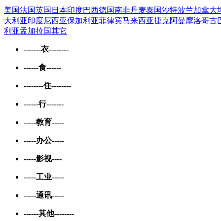
美国
法国
英国
日本
印度
巴西
德国
南非
丹麦
泰国
沙特
波兰
加拿大
大利亚
印度尼西亚
保加利亚
菲律宾
马来西亚
捷克
阿曼
摩洛哥
古
利亚
孟加拉国
其它
-------衣--------
------食------
--------住--------
------行-------
-----教育-----
-----办公-----
-----影视----
-----工业-----
-----通讯-----
------其他--------