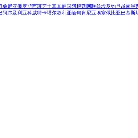
坦桑尼亚
俄罗斯
西班牙
土耳其
韩国
阿根廷
阿联酋
埃及
约旦
越南
墨
巴
阿尔及利亚
科威特
卡塔尔
叙利亚
缅甸
肯尼亚
埃塞俄比亚
巴基斯