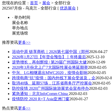
您现在的位置：
首页
>
展会
> 全部行业
202507月份 - 乌克兰 - 全部行业 [
优选展会
]
· 举办时间
展会名称
举办地点
展览场馆
推荐资讯
更多>>
浴动中原 链享商机｜2026第七届中国（郑州
2026-04-27
2026年1月27日【年货会预告】丨年终最后
2025-12-10
逆势增长，再创辉煌 | 第29届广州国际大健
2020-12-09
2020年3月份北上广7大国际性展会将延期举
2020-02-05
中兴、LG相继退出MWC2020，疫情会影响
2020-02-05
跨境电商“抗”疫情：国内外线下展会受波及，企
2020-02-
取消40场、延期57场，江苏省商务厅严控展会
2020-02-05
防控疫情 2020广州国际旅游展览会宣布停办
2020-02-03
紧急通知：北京InfoComm China
2020-02-03
疫情防控 2020 R+T Asia亚洲门窗
2020-01-27
热点资讯
更多>>