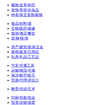
服饰|皮革|纺织
首饰|美容|化妆品
钟表|珠宝首饰|眼镜
食品|饮料|酒
生物|医药|保健
旅游|酒店|餐饮
农|林|牧|渔
房产|建筑|装潢|五金
家电|家具|日用品
玩具|礼品|工艺品
汽车|交通工具
运输|物流|仓储
海洋|航空|航天
贸易|代理|进出口
教育|培训|艺术
印刷|包装|纸业
投资|连锁|加盟