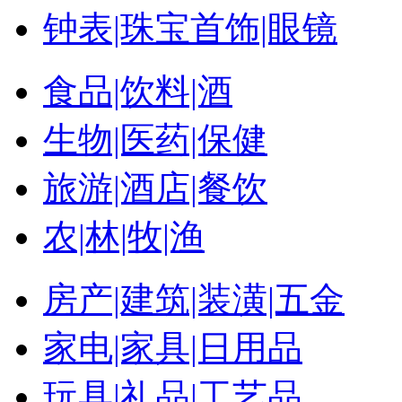
钟表|珠宝首饰|眼镜
食品|饮料|酒
生物|医药|保健
旅游|酒店|餐饮
农|林|牧|渔
房产|建筑|装潢|五金
家电|家具|日用品
玩具|礼品|工艺品