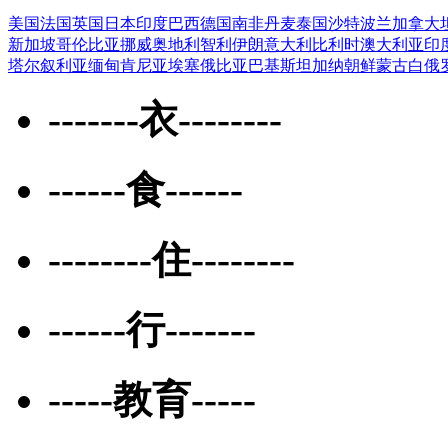
美国
法国
英国
日本
印度
巴西
德国
南非
丹麦
泰国
沙特
波兰
加拿大
新加坡
哥伦比亚
挪威
奥地利
智利
伊朗
意大利
比利时
澳大利亚
印
塔尔
叙利亚
缅甸
肯尼亚
埃塞俄比亚
巴基斯坦
加纳
朝鲜
蒙古
白俄
-------衣--------
------食------
--------住--------
------行-------
-----教育-----